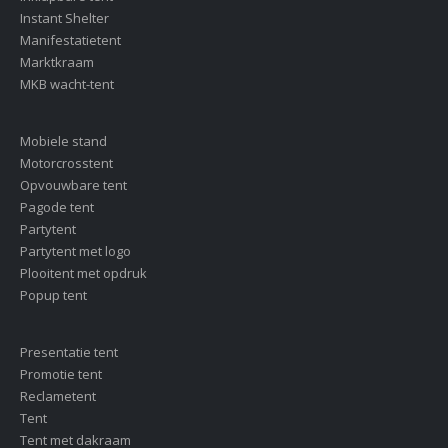
Instant Shelter
Manifestatietent
Marktkraam
MKB wacht-tent
Mobiele stand
Motorcrosstent
Opvouwbare tent
Pagode tent
Partytent
Partytent met logo
Plooitent met opdruk
Popup tent
Presentatie tent
Promotie tent
Reclametent
Tent
Tent met dakraam