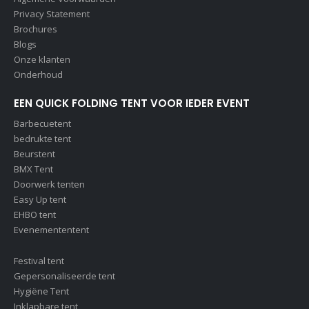
Privacy Statement
Brochures
Blogs
Onze klanten
Onderhoud
EEN QUICK FOLDING TENT VOOR IEDER EVENT
Barbecuetent
bedrukte tent
Beurstent
BMX Tent
Doorwerk tenten
Easy Up tent
EHBO tent
Evenemententent
Festival tent
Gepersonaliseerde tent
Hygiëne Tent
Inklapbare tent