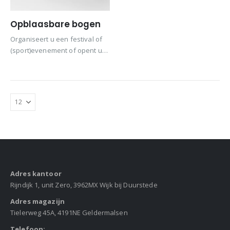
Opblaasbare bogen
Organiseert u een festival of
(sport)evenement of opent u
een nieuw filiaal, gebruik dan
de opblaasbare reclamebogen
als blikvanger zodat iedereen
uw merk of service ziet.
Adres kantoor
Rijndijk 1, unit Zero, 3962MX Wijk bij Duurstede
Adres magazijn
Tielerweg 45A, 4191NE Geldermalsen
Telefoon: