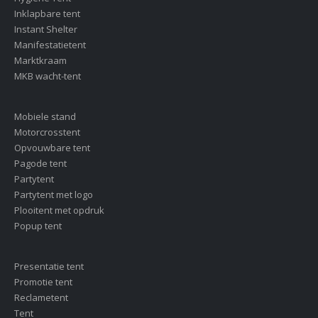
Inklapbare tent
Instant Shelter
Manifestatietent
Marktkraam
MKB wacht-tent
Mobiele stand
Motorcrosstent
Opvouwbare tent
Pagode tent
Partytent
Partytent met logo
Plooitent met opdruk
Popup tent
Presentatie tent
Promotie tent
Reclametent
Tent