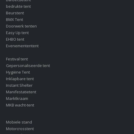
bedrukte tent
Beurstent
BMX Tent
Doorwerk tenten
Easy Up tent
EHBO tent
Evenemententent
Festival tent
Gepersonaliseerde tent
Hygiëne Tent
Inklapbare tent
Instant Shelter
Manifestatietent
Marktkraam
MKB wacht-tent
Mobiele stand
Motorcrosstent