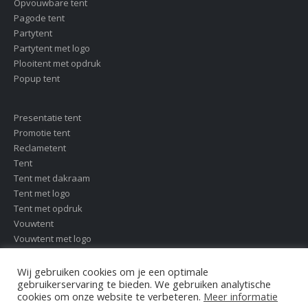
Opvouwbare tent
Pagode tent
Partytent
Partytent met logo
Plooitent met opdruk
Popup tent
Presentatie tent
Promotie tent
Reclametent
Tent
Tent met dakraam
Tent met logo
Tent met opdruk
Vouwtent
Vouwtent met logo
Wij gebruiken cookies om je een optimale
gebruikerservaring te bieden. We gebruiken analytische
cookies om onze website te verbeteren.
Meer informatie