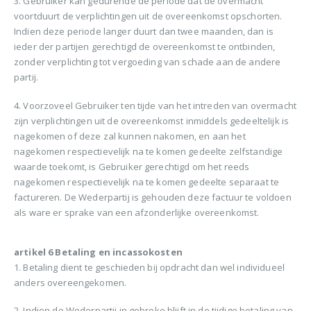
3. Gebruiker kan gedurende de periode dat de overmacht
voortduurt de verplichtingen uit de overeenkomst opschorten.
Indien deze periode langer duurt dan twee maanden, dan is
ieder der partijen gerechtigd de overeenkomst te ontbinden,
zonder verplichting tot vergoeding van schade aan de andere
partij.
4. Voorzoveel Gebruiker ten tijde van het intreden van overmacht
zijn verplichtingen uit de overeenkomst inmiddels gedeeltelijk is
nagekomen of deze zal kunnen nakomen, en aan het
nagekomen respectievelijk na te komen gedeelte zelfstandige
waarde toekomt, is Gebruiker gerechtigd om het reeds
nagekomen respectievelijk na te komen gedeelte separaat te
factureren. De Wederpartij is gehouden deze factuur te voldoen
als ware er sprake van een afzonderlijke overeenkomst.
artikel 6 Betaling en incassokosten
1. Betaling dient te geschieden bij opdracht dan wel individueel
anders overeengekomen.
2. Indien de Wederpartij in gebreke blijft in de tijdige betaling van