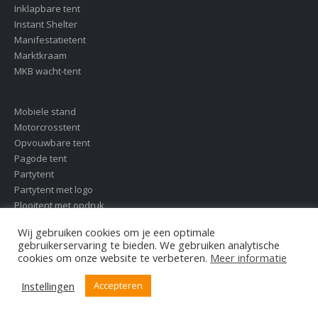
Inklapbare tent
Instant Shelter
Manifestatietent
Marktkraam
MKB wacht-tent
Mobiele stand
Motorcrosstent
Opvouwbare tent
Pagode tent
Partytent
Partytent met logo
Plooitent met opdruk
Popup tent
Wij gebruiken cookies om je een optimale
gebruikerservaring te bieden. We gebruiken analytische
cookies om onze website te verbeteren.
Meer informatie
Presentatie tent
Promotie tent
Instellingen
Accepteren
Reclametent
Tent