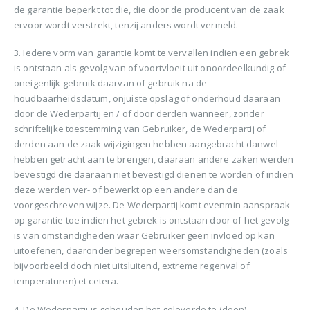
de garantie beperkt tot die, die door de producent van de zaak
ervoor wordt verstrekt, tenzij anders wordt vermeld.
3. Iedere vorm van garantie komt te vervallen indien een gebrek
is ontstaan als gevolg van of voortvloeit uit onoordeelkundig of
oneigenlijk gebruik daarvan of gebruik na de
houdbaarheidsdatum, onjuiste opslag of onderhoud daaraan
door de Wederpartij en / of door derden wanneer, zonder
schriftelijke toestemming van Gebruiker, de Wederpartij of
derden aan de zaak wijzigingen hebben aangebracht danwel
hebben getracht aan te brengen, daaraan andere zaken werden
bevestigd die daaraan niet bevestigd dienen te worden of indien
deze werden ver- of bewerkt op een andere dan de
voorgeschreven wijze. De Wederpartij komt evenmin aanspraak
op garantie toe indien het gebrek is ontstaan door of het gevolg
is van omstandigheden waar Gebruiker geen invloed op kan
uitoefenen, daaronder begrepen weersomstandigheden (zoals
bijvoorbeeld doch niet uitsluitend, extreme regenval of
temperaturen) et cetera.
4. De Wederpartij is gehouden het geleverde te (doen)