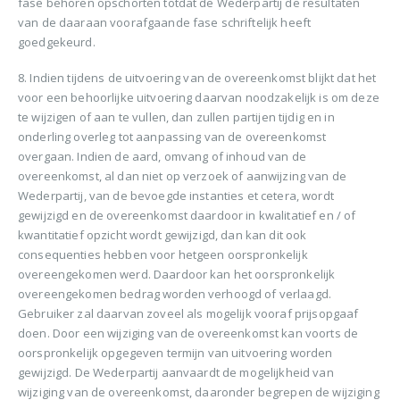
fase behoren opschorten totdat de Wederpartij de resultaten
van de daaraan voorafgaande fase schriftelijk heeft
goedgekeurd.
8. Indien tijdens de uitvoering van de overeenkomst blijkt dat het
voor een behoorlijke uitvoering daarvan noodzakelijk is om deze
te wijzigen of aan te vullen, dan zullen partijen tijdig en in
onderling overleg tot aanpassing van de overeenkomst
overgaan. Indien de aard, omvang of inhoud van de
overeenkomst, al dan niet op verzoek of aanwijzing van de
Wederpartij, van de bevoegde instanties et cetera, wordt
gewijzigd en de overeenkomst daardoor in kwalitatief en / of
kwantitatief opzicht wordt gewijzigd, dan kan dit ook
consequenties hebben voor hetgeen oorspronkelijk
overeengekomen werd. Daardoor kan het oorspronkelijk
overeengekomen bedrag worden verhoogd of verlaagd.
Gebruiker zal daarvan zoveel als mogelijk vooraf prijsopgaaf
doen. Door een wijziging van de overeenkomst kan voorts de
oorspronkelijk opgegeven termijn van uitvoering worden
gewijzigd. De Wederpartij aanvaardt de mogelijkheid van
wijziging van de overeenkomst, daaronder begrepen de wijziging