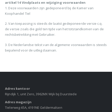
artikel 14 Vindplaats en wijziging voorwaarden
1. Deze voorwaarden zijn gedeponeerd bij de Kamer van
Koophandel Tiel
2. Van toepassing is steeds de laatst gedeponeerde versie c.q.
de versie zoals die gold ten tijde van het totstandkomen van de
rechtsbetrekking met Gebruiker.
3. De Nederlandse tekst van de algemene voorwaarden is steeds
bepalend voor de uitleg daarvan.
Adres kantoor
Rijndijk 1, unit Zero, 3962MX Wijk bij Duurstede
Adres magazijn
Tielerweg 45A, 4191NE Geldermalsen