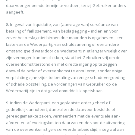
daarvoor genoemde termijn te voldoen, tenzij Gebruiker anders
aangeeft.
8. In geval van liquidatie, van (aanvrage van) surséance van
betaling of faillissement, van beslaglegging – indien en voor
zover het beslag niet binnen drie maanden is opgeheven – ten
laste van de Wederpartij, van schuldsanering of een andere
omstandigheid waardoor de Wederpartij niet langer vrijelijk over
zijn vermogen kan beschikken, staat het Gebruiker vrij om de
overeenkomst terstond en met directe ingang op te zeggen
danwel de order of overeenkomst te annuleren, zonder enige
verplichting zijnerzijds tot betaling van enige schadevergoeding
of schadeloosstelling. De vorderingen van Gebruiker op de
Wederpartij zijn in dat geval onmiddellijk opeisbaar.
9. Indien de Wederpartij een geplaatste order geheel of
gedeeltelijk annuleert, dan zullen de daarvoor bestelde of
gereedgemaakte zaken, vermeerdert met de eventuele aan-
afvoer- en afleveringskosten daarvan en de voor de uitvoering
van de overeenkomst gereserveerde arbeidstijd, integraal aan