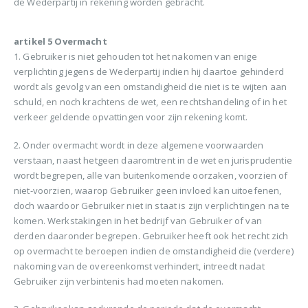
de Wederpartij in rekening worden gebracht.
artikel 5 Overmacht
1. Gebruiker is niet gehouden tot het nakomen van enige
verplichting jegens de Wederpartij indien hij daartoe gehinderd
wordt als gevolg van een omstandigheid die niet is te wijten aan
schuld, en noch krachtens de wet, een rechtshandeling of in het
verkeer geldende opvattingen voor zijn rekening komt.
2. Onder overmacht wordt in deze algemene voorwaarden
verstaan, naast hetgeen daaromtrent in de wet en jurisprudentie
wordt begrepen, alle van buitenkomende oorzaken, voorzien of
niet-voorzien, waarop Gebruiker geen invloed kan uitoefenen,
doch waardoor Gebruiker niet in staat is zijn verplichtingen na te
komen. Werkstakingen in het bedrijf van Gebruiker of van
derden daaronder begrepen. Gebruiker heeft ook het recht zich
op overmacht te beroepen indien de omstandigheid die (verdere)
nakoming van de overeenkomst verhindert, intreedt nadat
Gebruiker zijn verbintenis had moeten nakomen.