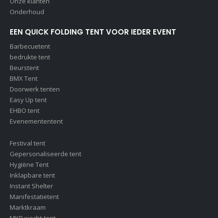
Onze klanten
Onderhoud
EEN QUICK FOLDING TENT VOOR IEDER EVENT
Barbecuetent
bedrukte tent
Beurstent
BMX Tent
Doorwerk tenten
Easy Up tent
EHBO tent
Evenemententent
Festival tent
Gepersonaliseerde tent
Hygiëne Tent
Inklapbare tent
Instant Shelter
Manifestatietent
Marktkraam
MKB wacht-tent