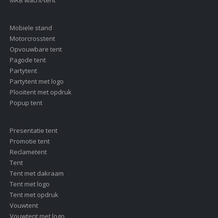
Mobiele stand
Motorcrosstent
Opvouwbare tent
Pagode tent
Partytent
Partytent met logo
Plooitent met opdruk
Popup tent
Presentatie tent
Promotie tent
Reclametent
Tent
Tent met dakraam
Tent met logo
Tent met opdruk
Vouwtent
Vouwtent met logo