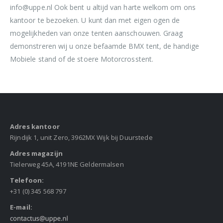
info@uppe.nl Ook bent u altijd van harte welkom om ons
kantoor te bezoeken. U kunt dan met eigen ogen de
mogelijkheden van onze tenten aanschouwen. Graag
demonstreren wij u onze befaamde BMX tent, de handige
Mobiele stand of de stoere Motorcrosstent.
Adres kantoor
Rijndijk 1, unit Zero, 3962MX Wijk bij Duurstede
Adres magazijn
Tielerweg 45A, 4191NE Geldermalsen
Telefoon:
+31 (0) 345 568 797
E-mail: