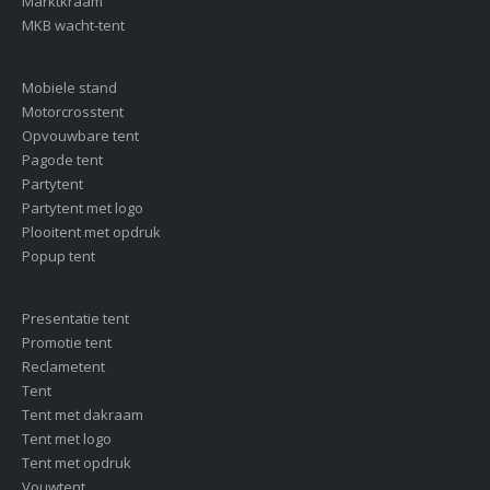
Marktkraam
MKB wacht-tent
Mobiele stand
Motorcrosstent
Opvouwbare tent
Pagode tent
Partytent
Partytent met logo
Plooitent met opdruk
Popup tent
Presentatie tent
Promotie tent
Reclametent
Tent
Tent met dakraam
Tent met logo
Tent met opdruk
Vouwtent