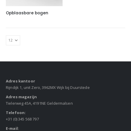
Opblaasbare bogen
Adres kantoor
Rijndijk 1, unit Zero, 3962MX Wijk bij Duurstede
Adres magazijn
Tielerweg 45A, 4191NE Geldermalsen
Telefoon:
+31 (0) 345 568 797
E-mail: