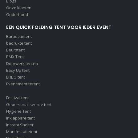
Blogs
Onze klanten
Onderhoud
EEN QUICK FOLDING TENT VOOR IEDER EVENT
Barbecuetent
bedrukte tent
Beurstent
BMX Tent
Doorwerk tenten
Easy Up tent
EHBO tent
Evenemententent
Festival tent
Gepersonaliseerde tent
Hygiëne Tent
Inklapbare tent
Instant Shelter
Manifestatietent