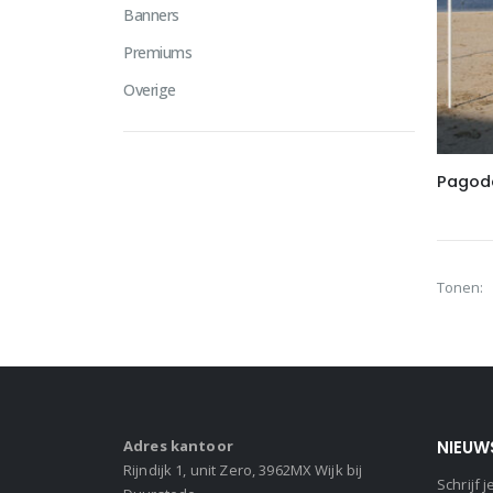
Banners
Premiums
Overige
Pagod
Tonen:
Adres kantoor
NIEUW
Rijndijk 1, unit Zero, 3962MX Wijk bij
Schrijf