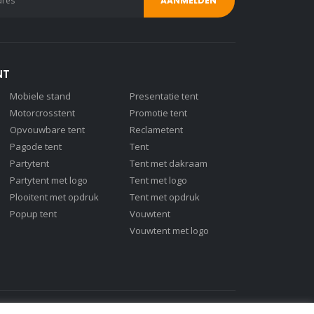
NT
Mobiele stand
Presentatie tent
Motorcrosstent
Promotie tent
Opvouwbare tent
Reclametent
Pagode tent
Tent
Partytent
Tent met dakraam
Partytent met logo
Tent met logo
Plooitent met opdruk
Tent met opdruk
Popup tent
Vouwtent
Vouwtent met logo