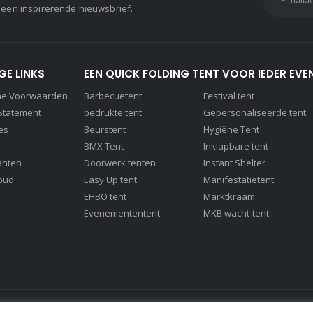
 een inspirerende nieuwsbrief.
GE LINKS
EEN QUICK FOLDING TENT VOOR IEDER EVE
ne Voorwaarden
Barbecuetent
Festival tent
 Statement
bedrukte tent
Gepersonaliseerde tent
es
Beurstent
Hygiëne Tent
BMX Tent
Inklapbare tent
anten
Doorwerk tenten
Instant Shelter
oud
Easy Up tent
Manifestatietent
EHBO tent
Marktkraam
Evenemententent
MKB wacht-tent