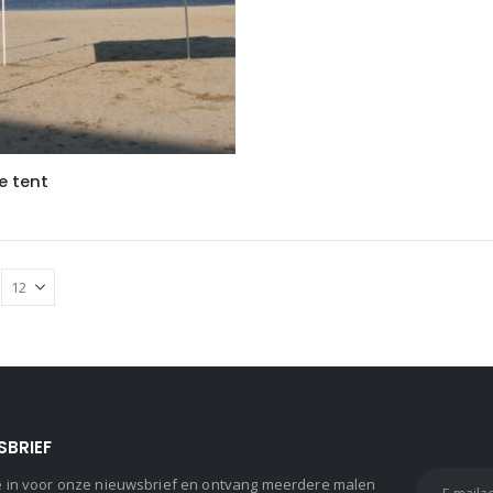
e tent
SBRIEF
 je in voor onze nieuwsbrief en ontvang meerdere malen