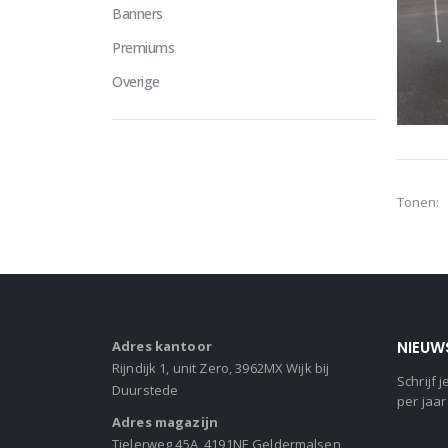
Banners
Premiums
Overige
Tonen:
Adres kantoor
NIEUW
Rijndijk 1, unit Zero, 3962MX Wijk bij
Schrijf
Duurstede
per jaar
Adres magazijn
Tielerweg 45A, 4191NE Geldermalsen