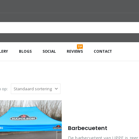
TIP
LERY
BLOGS
SOCIAL
REVIEWS
CONTACT
 op:
Barbecuetent
De barbecuetent van UPPE is zeer g