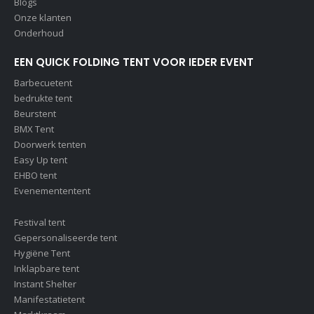
Blogs
Onze klanten
Onderhoud
EEN QUICK FOLDING TENT VOOR IEDER EVENT
Barbecuetent
bedrukte tent
Beurstent
BMX Tent
Doorwerk tenten
Easy Up tent
EHBO tent
Evenemententent
Festival tent
Gepersonaliseerde tent
Hygiëne Tent
Inklapbare tent
Instant Shelter
Manifestatietent