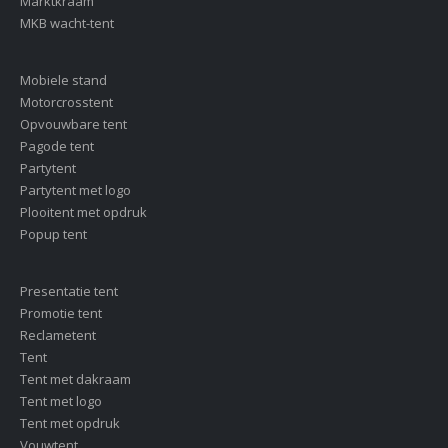
Marktkraam
MKB wacht-tent
Mobiele stand
Motorcrosstent
Opvouwbare tent
Pagode tent
Partytent
Partytent met logo
Plooitent met opdruk
Popup tent
Presentatie tent
Promotie tent
Reclametent
Tent
Tent met dakraam
Tent met logo
Tent met opdruk
Vouwtent