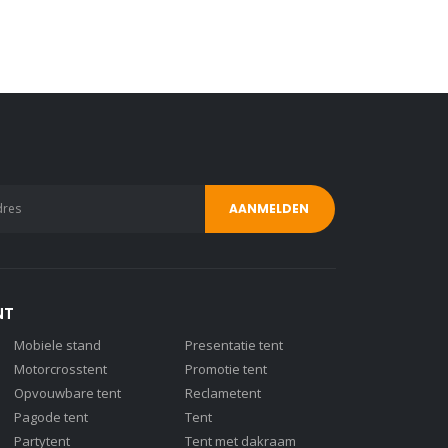
NT
Mobiele stand
Presentatie tent
Motorcrosstent
Promotie tent
Opvouwbare tent
Reclametent
Pagode tent
Tent
Partytent
Tent met dakraam