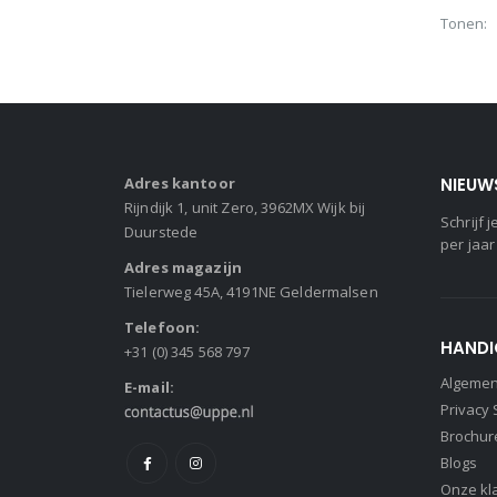
variaties
Tonen:
Deze
optie
kan
gekoze
worden
op
Adres kantoor
NIEUW
de
Rijndijk 1, unit Zero, 3962MX Wijk bij
Schrijf
product
Duurstede
per jaar
Adres magazijn
Tielerweg 45A, 4191NE Geldermalsen
Telefoon:
HANDI
+31 (0) 345 568 797
Algeme
E-mail:
Privacy
Brochur
Blogs
Onze kl