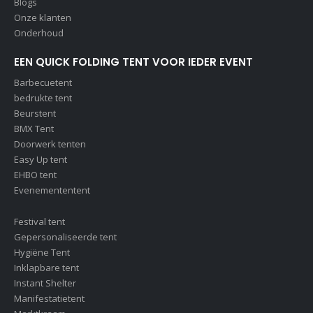
Blogs
Onze klanten
Onderhoud
EEN QUICK FOLDING TENT VOOR IEDER EVENT
Barbecuetent
bedrukte tent
Beurstent
BMX Tent
Doorwerk tenten
Easy Up tent
EHBO tent
Evenemententent
Festival tent
Gepersonaliseerde tent
Hygiëne Tent
Inklapbare tent
Instant Shelter
Manifestatietent