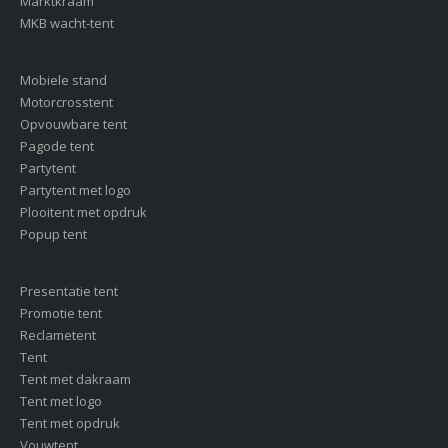
Marktkraam
MKB wacht-tent
Mobiele stand
Motorcrosstent
Opvouwbare tent
Pagode tent
Partytent
Partytent met logo
Plooitent met opdruk
Popup tent
Presentatie tent
Promotie tent
Reclametent
Tent
Tent met dakraam
Tent met logo
Tent met opdruk
Vouwtent