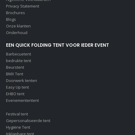
Privacy Statement
Brochures
Blogs
Onze klanten
Onderhoud
EEN QUICK FOLDING TENT VOOR IEDER EVENT
Barbecuetent
bedrukte tent
Beurstent
BMX Tent
Doorwerk tenten
Easy Up tent
EHBO tent
Evenemententent
Festival tent
Gepersonaliseerde tent
Hygiëne Tent
Inklapbare tent