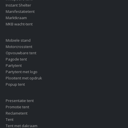
Instant Shelter
Manifestatietent
Marktkraam
MKB wacht-tent
Mobiele stand
Motorcrosstent
Opvouwbare tent
Pagode tent
Partytent
Partytent met logo
Plooitent met opdruk
Popup tent
Presentatie tent
Promotie tent
Reclametent
Tent
Tent met dakraam