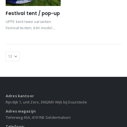
Festival tent / pop-up
UPPE kent twee varianten
Festival tenten, één model
Festival tent is gericht op een
service of promotie op een
event of festival, de andere is
de populaire Festival tent om…
Adres kantoor
Rijndijk 1, unit Zero, 3962MX Wijk bij Duurstede
Adres magazijn
Tielerweg 45A, 4191NE Geldermalsen
Telefoon: