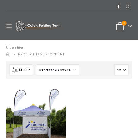
0
U ben hier
PRODUCT TAG -
PLOOITENT
FILTER