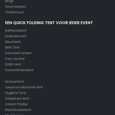
Blogs
Onze klanten
Onderhoud
EEN QUICK FOLDING TENT VOOR IEDER EVENT
Barbecuetent
bedrukte tent
Beurstent
BMX Tent
Doorwerk tenten
Easy Up tent
EHBO tent
Evenemententent
Festival tent
Gepersonaliseerde tent
Hygiëne Tent
Inklapbare tent
Instant Shelter
Manifestatietent