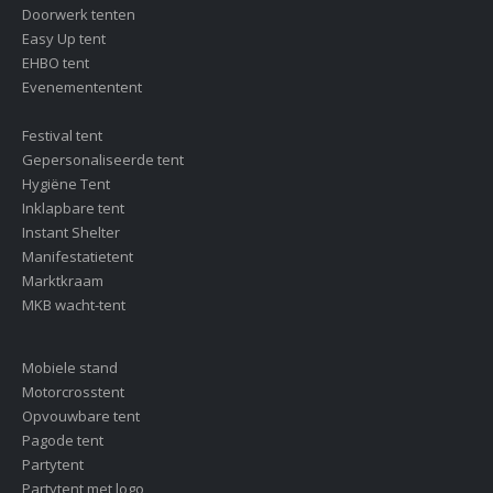
Doorwerk tenten
Easy Up tent
EHBO tent
Evenemententent
Festival tent
Gepersonaliseerde tent
Hygiëne Tent
Inklapbare tent
Instant Shelter
Manifestatietent
Marktkraam
MKB wacht-tent
Mobiele stand
Motorcrosstent
Opvouwbare tent
Pagode tent
Partytent
Partytent met logo