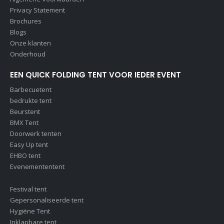
Privacy Statement
Brochures
Blogs
Onze klanten
Onderhoud
EEN QUICK FOLDING TENT VOOR IEDER EVENT
Barbecuetent
bedrukte tent
Beurstent
BMX Tent
Doorwerk tenten
Easy Up tent
EHBO tent
Evenemententent
Festival tent
Gepersonaliseerde tent
Hygiëne Tent
Inklapbare tent