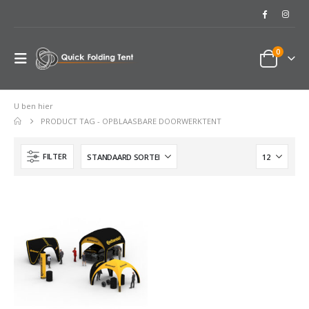
0
U ben hier
PRODUCT TAG -
OPBLAASBARE DOORWERKTENT
FILTER