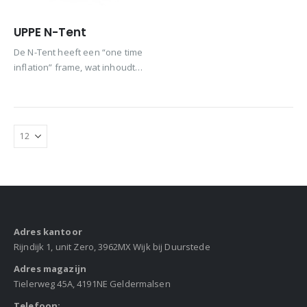
UPPE N-Tent
De N-Tent heeft een “one time
inflation” frame, wat inhoudt
dat de tent uit één luchtkamer
Dit
bestaat. Leverbaar in drie
product
verschillende afmetingen: 3×3
heeft
meter, 4×4 meter en 5×5 meter.
meerdere
variaties.
Deze
optie
kan
gekozen
worden
Adres kantoor
op
Rijndijk 1, unit Zero, 3962MX Wijk bij Duurstede
de
Adres magazijn
productpagina
Tielerweg 45A, 4191NE Geldermalsen
Telefoon: