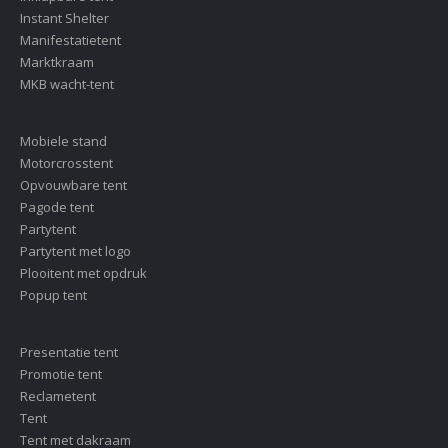
Instant Shelter
Manifestatietent
Marktkraam
MKB wacht-tent
Mobiele stand
Motorcrosstent
Opvouwbare tent
Pagode tent
Partytent
Partytent met logo
Plooitent met opdruk
Popup tent
Presentatie tent
Promotie tent
Reclametent
Tent
Tent met dakraam