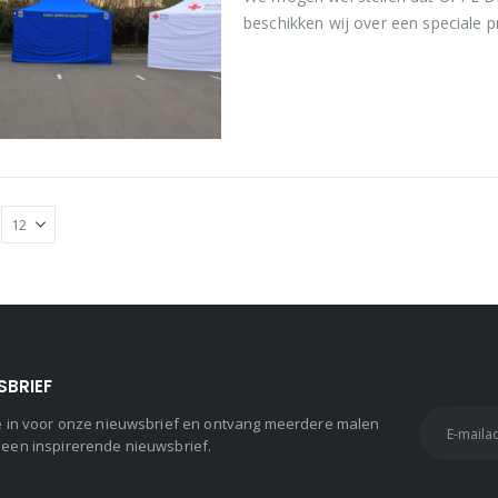
beschikken wij over een speciale pri
SBRIEF
 je in voor onze nieuwsbrief en ontvang meerdere malen
 een inspirerende nieuwsbrief.