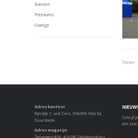
Banners
Premiums
Overige
Tonen:
Adres kantoor
NIEUW
Rijndijk 1, unit Zero, 3962MX Wijk bij
Schrijf
Duurstede
per jaar
Adres magazijn
Tielerweg 45A, 4191NE Geldermalsen