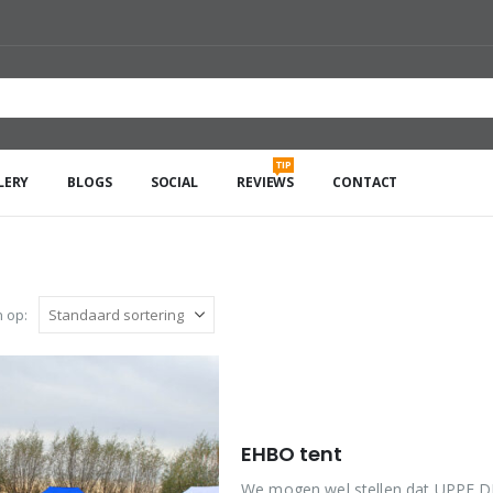
TIP
LERY
BLOGS
SOCIAL
REVIEWS
CONTACT
 op:
EHBO tent
We mogen wel stellen dat UPPE DE 