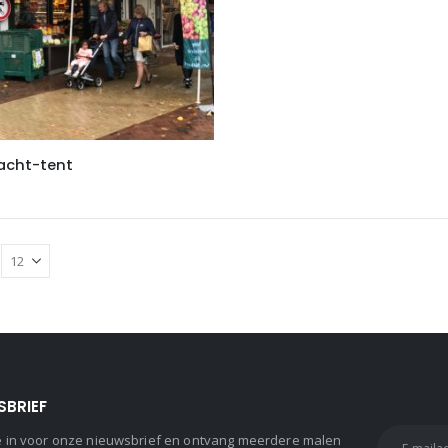
acht-tent
SBRIEF
 je in voor onze nieuwsbrief en ontvang meerdere malen