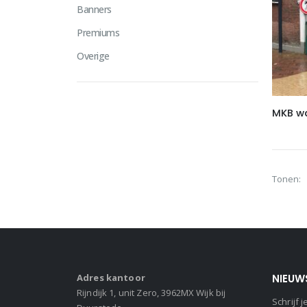
Banners
Premiums
Overige
MKB w
Tonen:
Adres kantoor
NIEUW
Rijndijk 1, unit Zero, 3962MX Wijk bij
Schrijf