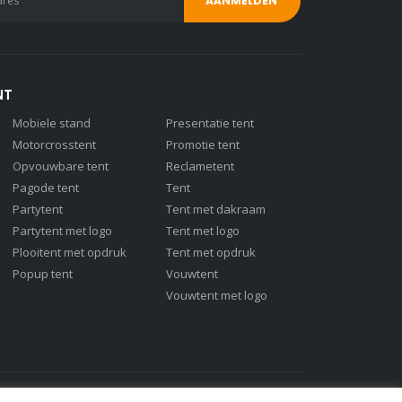
NT
Mobiele stand
Presentatie tent
Motorcrosstent
Promotie tent
Opvouwbare tent
Reclametent
Pagode tent
Tent
Partytent
Tent met dakraam
Partytent met logo
Tent met logo
Plooitent met opdruk
Tent met opdruk
Popup tent
Vouwtent
Vouwtent met logo