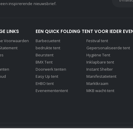
 een inspirerende nieuwsbrief.
GE LINKS
EEN QUICK FOLDING TENT VOOR IEDER EVE
ne Voorwaarden
Barbecuetent
Festival tent
 Statement
bedrukte tent
Gepersonaliseerde tent
es
Beurstent
Hygiëne Tent
BMX Tent
Inklapbare tent
anten
Doorwerk tenten
Instant Shelter
oud
Easy Up tent
Manifestatietent
EHBO tent
Marktkraam
Evenemententent
MKB wacht-tent