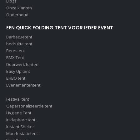
Blogs
Onze klanten
Onderhoud
EEN QUICK FOLDING TENT VOOR IEDER EVENT
Barbecuetent
bedrukte tent
Beurstent
BMX Tent
Doorwerk tenten
Easy Up tent
EHBO tent
Evenemententent
Festival tent
Gepersonaliseerde tent
Hygiëne Tent
Inklapbare tent
Instant Shelter
Manifestatietent