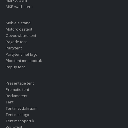
Marktkraam
MKB wacht-tent
Mobiele stand
Motorcrosstent
Opvouwbare tent
Pagode tent
Partytent
Partytent met logo
Plooitent met opdruk
Popup tent
Presentatie tent
Promotie tent
Reclametent
Tent
Tent met dakraam
Tent met logo
Tent met opdruk
Vouwtent