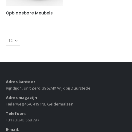
Opblaasbare Meubels
Adres kantoor
Rijndijk 1, unit Zero, 3962MX Wijk bij Duurstede
Adres magazijn
Tielerweg 45A, 4191NE Geldermalsen
Telefoon:
+31 (0) 345 568 797
E-mail: