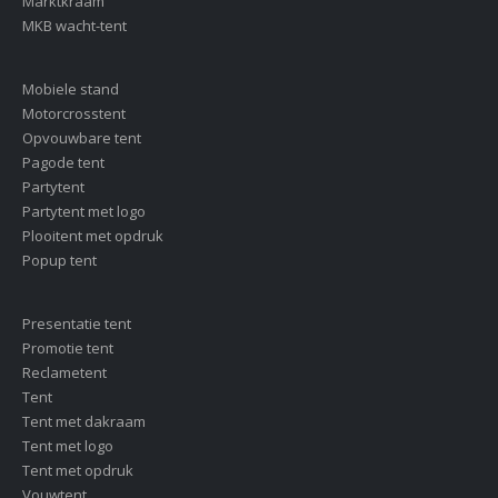
Marktkraam
MKB wacht-tent
Mobiele stand
Motorcrosstent
Opvouwbare tent
Pagode tent
Partytent
Partytent met logo
Plooitent met opdruk
Popup tent
Presentatie tent
Promotie tent
Reclametent
Tent
Tent met dakraam
Tent met logo
Tent met opdruk
Vouwtent