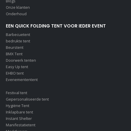
Blogs
Onze klanten
Onderhoud
EEN QUICK FOLDING TENT VOOR IEDER EVENT
Barbecuetent
bedrukte tent
Beurstent
BMX Tent
Doorwerk tenten
Easy Up tent
EHBO tent
Evenemententent
Festival tent
Gepersonaliseerde tent
Hygiëne Tent
Inklapbare tent
Instant Shelter
Manifestatietent