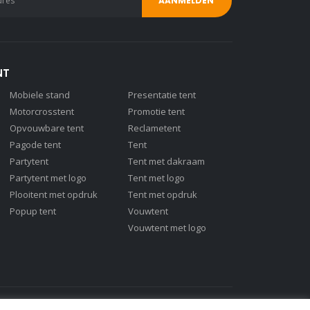
NT
Mobiele stand
Presentatie tent
Motorcrosstent
Promotie tent
Opvouwbare tent
Reclametent
Pagode tent
Tent
Partytent
Tent met dakraam
Partytent met logo
Tent met logo
Plooitent met opdruk
Tent met opdruk
Popup tent
Vouwtent
Vouwtent met logo