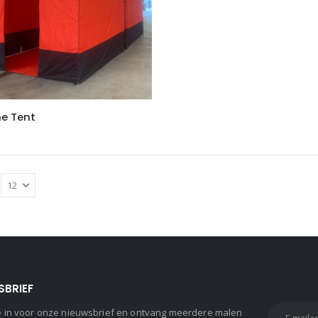
e Tent
SBRIEF
 je in voor onze nieuwsbrief en ontvang meerdere malen