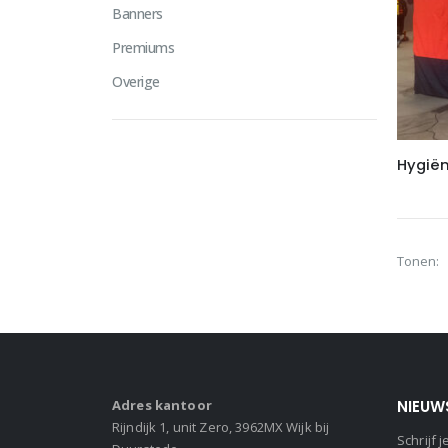
Banners
Premiums
Overige
Hygiën
Tonen:
Adres kantoor
NIEUW
Rijndijk 1, unit Zero, 3962MX Wijk bij
Schrijf