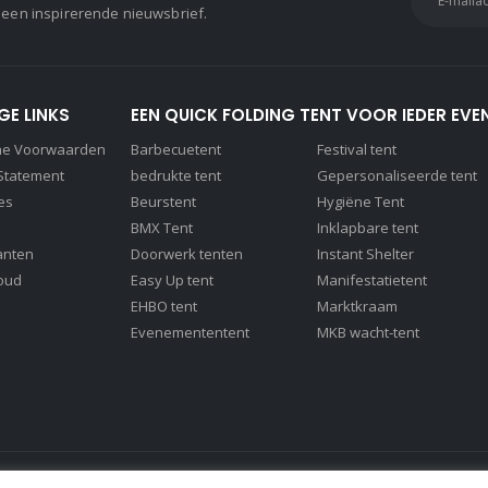
 een inspirerende nieuwsbrief.
GE LINKS
EEN QUICK FOLDING TENT VOOR IEDER EVE
ne Voorwaarden
Barbecuetent
Festival tent
 Statement
bedrukte tent
Gepersonaliseerde tent
es
Beurstent
Hygiëne Tent
BMX Tent
Inklapbare tent
anten
Doorwerk tenten
Instant Shelter
oud
Easy Up tent
Manifestatietent
EHBO tent
Marktkraam
Evenemententent
MKB wacht-tent