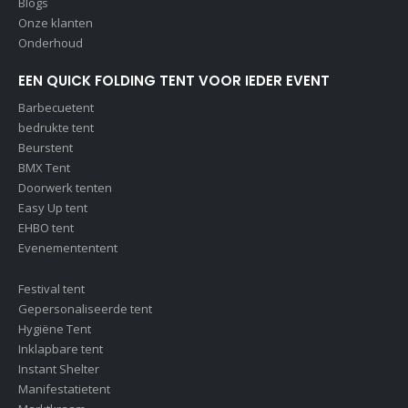
Blogs
Onze klanten
Onderhoud
EEN QUICK FOLDING TENT VOOR IEDER EVENT
Barbecuetent
bedrukte tent
Beurstent
BMX Tent
Doorwerk tenten
Easy Up tent
EHBO tent
Evenemententent
Festival tent
Gepersonaliseerde tent
Hygiëne Tent
Inklapbare tent
Instant Shelter
Manifestatietent