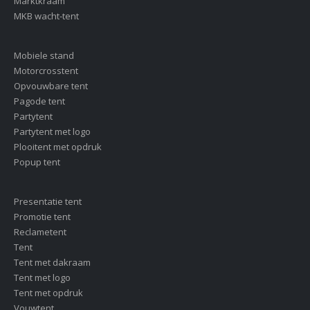
Marktkraam
MKB wacht-tent
Mobiele stand
Motorcrosstent
Opvouwbare tent
Pagode tent
Partytent
Partytent met logo
Plooitent met opdruk
Popup tent
Presentatie tent
Promotie tent
Reclametent
Tent
Tent met dakraam
Tent met logo
Tent met opdruk
Vouwtent