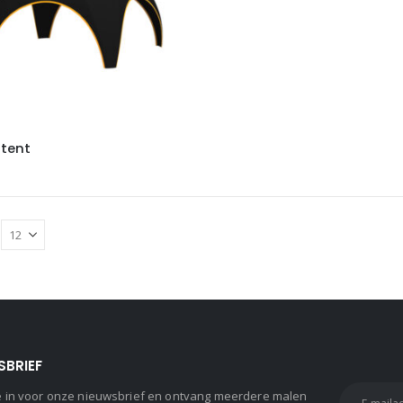
 tent
SBRIEF
 je in voor onze nieuwsbrief en ontvang meerdere malen