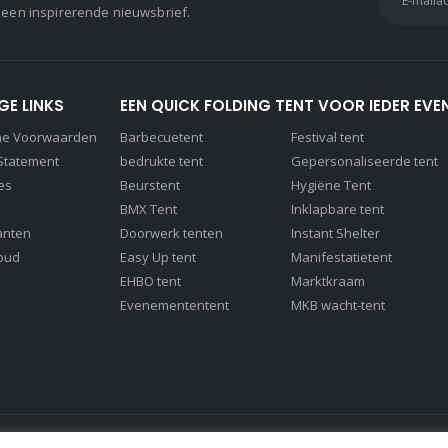
 een inspirerende nieuwsbrief.
GE LINKS
EEN QUICK FOLDING TENT VOOR IEDER EVE
ne Voorwaarden
Barbecuetent
Festival tent
 Statement
bedrukte tent
Gepersonaliseerde tent
es
Beurstent
Hygiëne Tent
BMX Tent
Inklapbare tent
anten
Doorwerk tenten
Instant Shelter
oud
Easy Up tent
Manifestatietent
EHBO tent
Marktkraam
Evenemententent
MKB wacht-tent