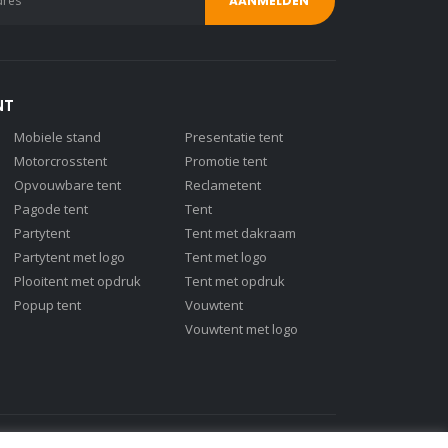
NT
Mobiele stand
Presentatie tent
Motorcrosstent
Promotie tent
Opvouwbare tent
Reclametent
Pagode tent
Tent
Partytent
Tent met dakraam
Partytent met logo
Tent met logo
Plooitent met opdruk
Tent met opdruk
Popup tent
Vouwtent
Vouwtent met logo