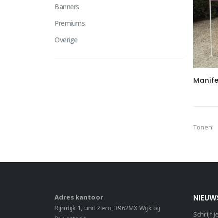
Banners
Premiums
Overige
Manife
Tonen:
Adres kantoor
NIEUW
Rijndijk 1, unit Zero, 3962MX Wijk bij
Schrijf