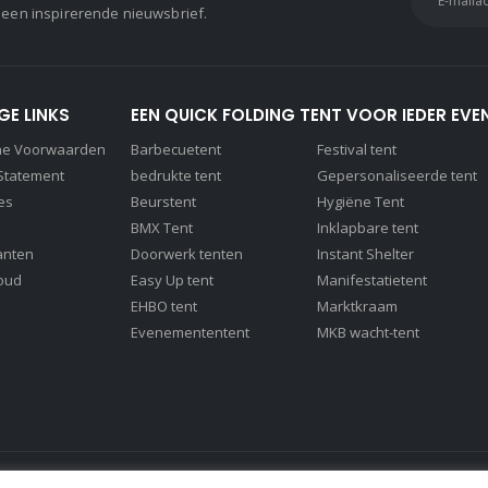
 een inspirerende nieuwsbrief.
GE LINKS
EEN QUICK FOLDING TENT VOOR IEDER EVE
ne Voorwaarden
Barbecuetent
Festival tent
 Statement
bedrukte tent
Gepersonaliseerde tent
es
Beurstent
Hygiëne Tent
BMX Tent
Inklapbare tent
anten
Doorwerk tenten
Instant Shelter
oud
Easy Up tent
Manifestatietent
EHBO tent
Marktkraam
Evenemententent
MKB wacht-tent