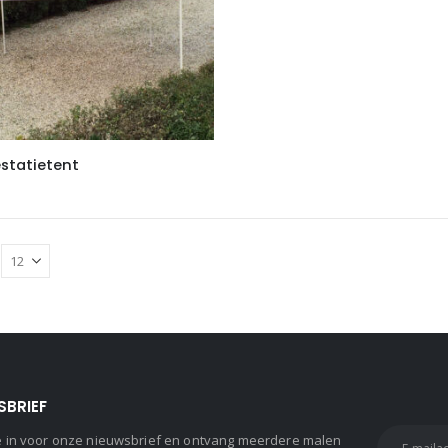
statietent
SBRIEF
 je in voor onze nieuwsbrief en ontvang meerdere malen