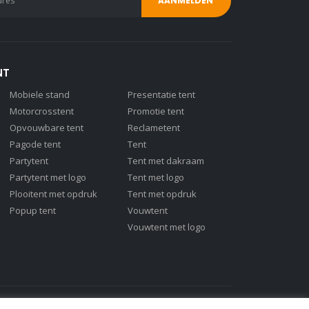
NT
Mobiele stand
Presentatie tent
Motorcrosstent
Promotie tent
Opvouwbare tent
Reclametent
Pagode tent
Tent
Partytent
Tent met dakraam
Partytent met logo
Tent met logo
Plooitent met opdruk
Tent met opdruk
Popup tent
Vouwtent
Vouwtent met logo