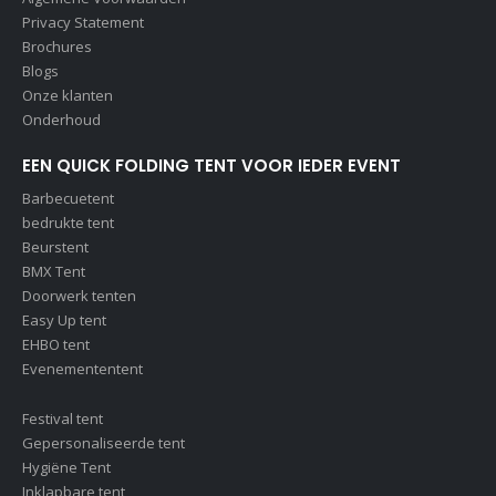
Privacy Statement
Brochures
Blogs
Onze klanten
Onderhoud
EEN QUICK FOLDING TENT VOOR IEDER EVENT
Barbecuetent
bedrukte tent
Beurstent
BMX Tent
Doorwerk tenten
Easy Up tent
EHBO tent
Evenemententent
Festival tent
Gepersonaliseerde tent
Hygiëne Tent
Inklapbare tent