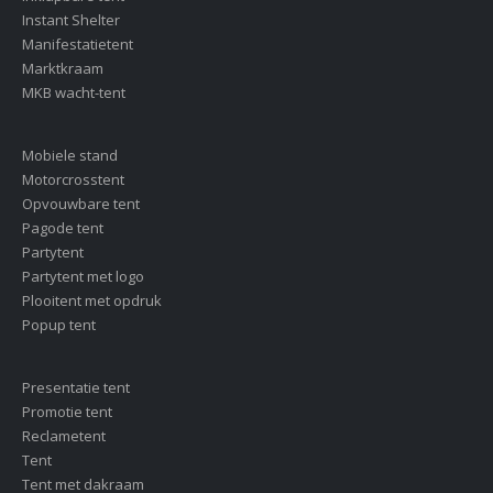
Instant Shelter
Manifestatietent
Marktkraam
MKB wacht-tent
Mobiele stand
Motorcrosstent
Opvouwbare tent
Pagode tent
Partytent
Partytent met logo
Plooitent met opdruk
Popup tent
Presentatie tent
Promotie tent
Reclametent
Tent
Tent met dakraam