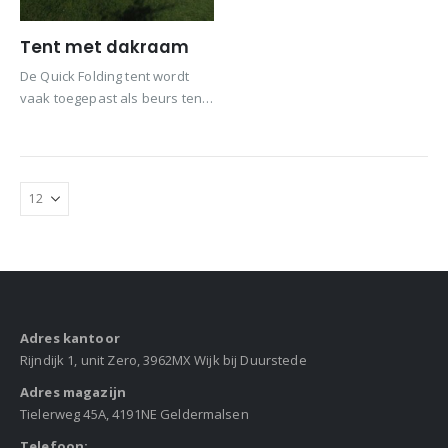
Tent met dakraam
De Quick Folding tent wordt
vaak toegepast als beurs tent
of event tent, en dan is
verlichting onder de tent altijd
een issue
Adres kantoor
Rijndijk 1, unit Zero, 3962MX Wijk bij Duurstede
Adres magazijn
Tielerweg 45A, 4191NE Geldermalsen
Telefoon: