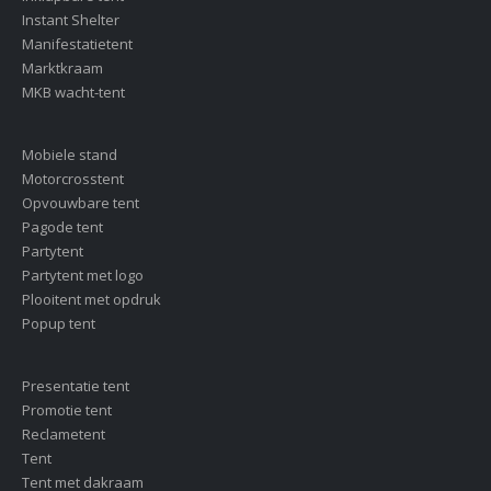
Instant Shelter
Manifestatietent
Marktkraam
MKB wacht-tent
Mobiele stand
Motorcrosstent
Opvouwbare tent
Pagode tent
Partytent
Partytent met logo
Plooitent met opdruk
Popup tent
Presentatie tent
Promotie tent
Reclametent
Tent
Tent met dakraam