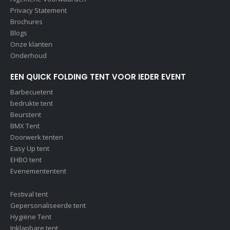
Privacy Statement
Brochures
Blogs
Onze klanten
Onderhoud
EEN QUICK FOLDING TENT VOOR IEDER EVENT
Barbecuetent
bedrukte tent
Beurstent
BMX Tent
Doorwerk tenten
Easy Up tent
EHBO tent
Evenemententent
Festival tent
Gepersonaliseerde tent
Hygiëne Tent
Inklapbare tent