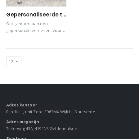
Gepersonaliseerde tent
Ooit gedacht aan een
gepersonaliseerde tent voor
uw promotie van uw merk,
product, dienst of service? De
gepersonaliseerde tent van
UPPE kent een zeer diverse
toepassing
Adres kantoor
Rijndijk 1, unit Zero, 3962MX Wijk bij Duurstede
Adres magazijn
Tielerweg 45A, 4191NE Geldermalsen
Telefoon: