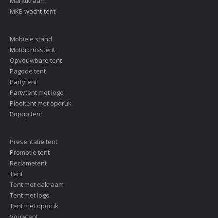
Marktkraam
MKB wacht-tent
Mobiele stand
Motorcrosstent
Opvouwbare tent
Pagode tent
Partytent
Partytent met logo
Plooitent met opdruk
Popup tent
Presentatie tent
Promotie tent
Reclametent
Tent
Tent met dakraam
Tent met logo
Tent met opdruk
Vouwtent