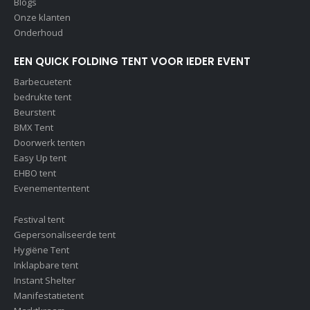
Blogs
Onze klanten
Onderhoud
EEN QUICK FOLDING TENT VOOR IEDER EVENT
Barbecuetent
bedrukte tent
Beurstent
BMX Tent
Doorwerk tenten
Easy Up tent
EHBO tent
Evenemententent
Festival tent
Gepersonaliseerde tent
Hygiëne Tent
Inklapbare tent
Instant Shelter
Manifestatietent