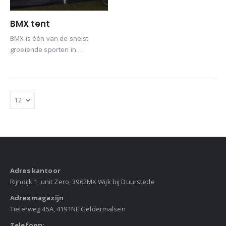
BMX tent
BMX is één van de snelst
groeiende sporten in
Nederland na de successen op
de laatste Olympische Spelen.
Onlangs werden de
Nederlandse
kampioenschappen verreden.
Adres kantoor
Rijndijk 1, unit Zero, 3962MX Wijk bij Duurstede
Adres magazijn
Tielerweg 45A, 4191NE Geldermalsen
Telefoon: