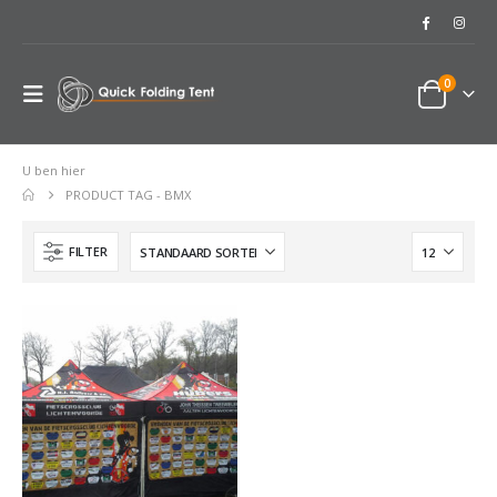
0
U ben hier
PRODUCT TAG -
BMX
FILTER