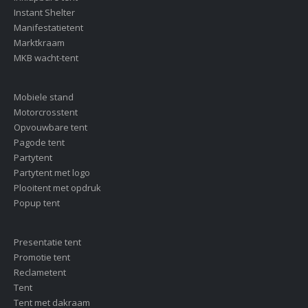
Instant Shelter
Manifestatietent
Marktkraam
MKB wacht-tent
Mobiele stand
Motorcrosstent
Opvouwbare tent
Pagode tent
Partytent
Partytent met logo
Plooitent met opdruk
Popup tent
Presentatie tent
Promotie tent
Reclametent
Tent
Tent met dakraam