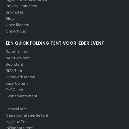
Privacy Statement
Brochures
Blogs
Onze klanten
Onderhoud
EEN QUICK FOLDING TENT VOOR IEDER EVENT
Barbecuetent
bedrukte tent
Beurstent
BMX Tent
Doorwerk tenten
Easy Up tent
EHBO tent
Evenemententent
Festival tent
Gepersonaliseerde tent
Hygiëne Tent
Inklapbare tent