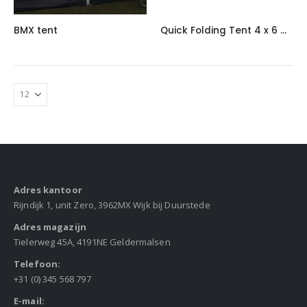
BMX tent
Quick Folding Tent 4 x 6 meter
Adres kantoor
Rijndijk 1, unit Zero, 3962MX Wijk bij Duurstede
Adres magazijn
Tielerweg 45A, 4191NE Geldermalsen
Telefoon:
+31 (0) 345 568 797
E-mail: