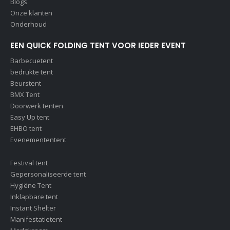
Blogs
Onze klanten
Onderhoud
EEN QUICK FOLDING TENT VOOR IEDER EVENT
Barbecuetent
bedrukte tent
Beurstent
BMX Tent
Doorwerk tenten
Easy Up tent
EHBO tent
Evenemententent
Festival tent
Gepersonaliseerde tent
Hygiëne Tent
Inklapbare tent
Instant Shelter
Manifestatietent