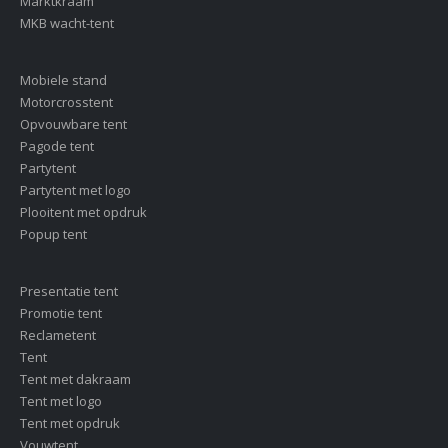
Marktkraam
MKB wacht-tent
Mobiele stand
Motorcrosstent
Opvouwbare tent
Pagode tent
Partytent
Partytent met logo
Plooitent met opdruk
Popup tent
Presentatie tent
Promotie tent
Reclametent
Tent
Tent met dakraam
Tent met logo
Tent met opdruk
Vouwtent