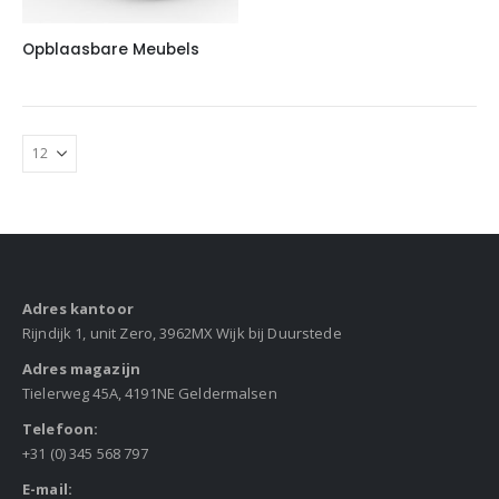
Opblaasbare Meubels
Adres kantoor
Rijndijk 1, unit Zero, 3962MX Wijk bij Duurstede
Adres magazijn
Tielerweg 45A, 4191NE Geldermalsen
Telefoon:
+31 (0) 345 568 797
E-mail: