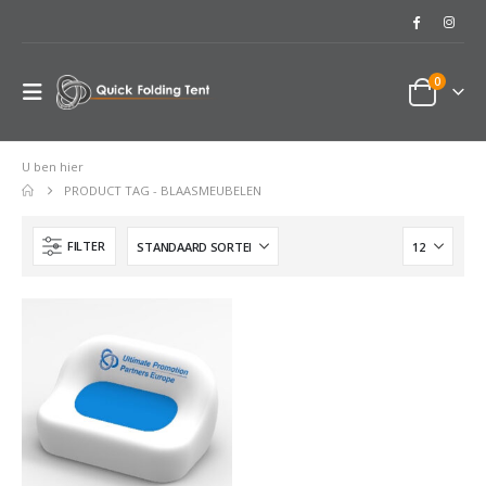
0
U ben hier
PRODUCT TAG -
BLAASMEUBELEN
FILTER