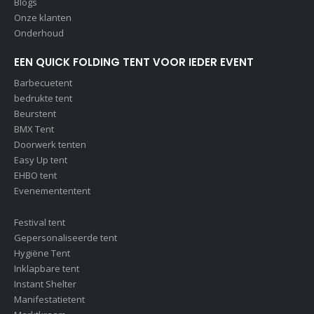
Blogs
Onze klanten
Onderhoud
EEN QUICK FOLDING TENT VOOR IEDER EVENT
Barbecuetent
bedrukte tent
Beurstent
BMX Tent
Doorwerk tenten
Easy Up tent
EHBO tent
Evenemententent
Festival tent
Gepersonaliseerde tent
Hygiëne Tent
Inklapbare tent
Instant Shelter
Manifestatietent