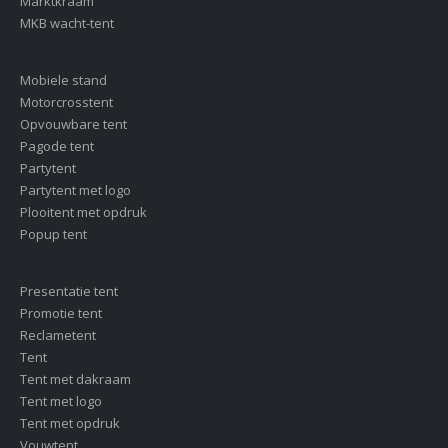
Marktkraam
MKB wacht-tent
Mobiele stand
Motorcrosstent
Opvouwbare tent
Pagode tent
Partytent
Partytent met logo
Plooitent met opdruk
Popup tent
Presentatie tent
Promotie tent
Reclametent
Tent
Tent met dakraam
Tent met logo
Tent met opdruk
Vouwtent