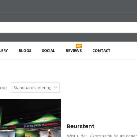
TIP
LERY
BLOGS
SOCIAL
REVIEWS
CONTACT
 op:
Beurstent
Wist u dat u korting bij beurs org