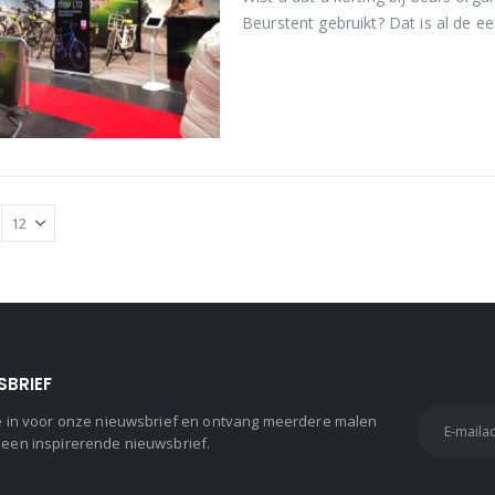
Beurstent gebruikt? Dat is al de ee
maakt…
SBRIEF
 je in voor onze nieuwsbrief en ontvang meerdere malen
 een inspirerende nieuwsbrief.