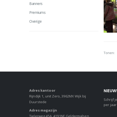
Banners
Premiums
Overige
Tonen:
Adres kantoor
NIEUW
Rijndijk 1, unit Zero, 3962MX Wijk bij
Schrijf
Duurstede
per jaar
Adres magazijn
Tielerweg 45A, 4191NE Geldermalsen