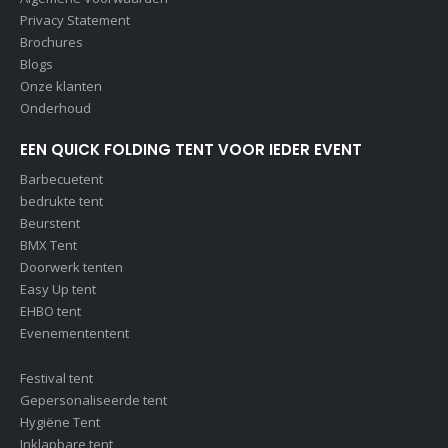
Privacy Statement
Brochures
Blogs
Onze klanten
Onderhoud
EEN QUICK FOLDING TENT VOOR IEDER EVENT
Barbecuetent
bedrukte tent
Beurstent
BMX Tent
Doorwerk tenten
Easy Up tent
EHBO tent
Evenemententent
Festival tent
Gepersonaliseerde tent
Hygiëne Tent
Inklapbare tent