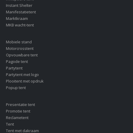
Instant Shelter
Manifestatietent
Marktkraam
MKB wacht-tent
Mobiele stand
Motorcrosstent
Opvouwbare tent
Pagode tent
Partytent
Partytent met logo
Plooitent met opdruk
Popup tent
Presentatie tent
Promotie tent
Reclametent
Tent
Tent met dakraam