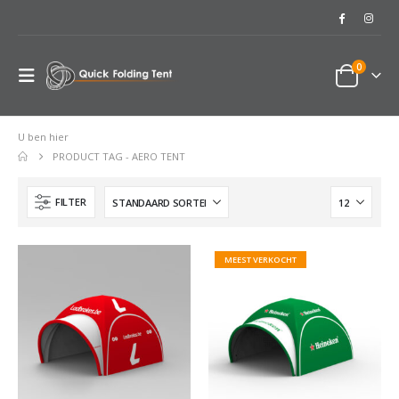
0
U ben hier
PRODUCT TAG -
AERO TENT
FILTER
MEEST VERKOCHT