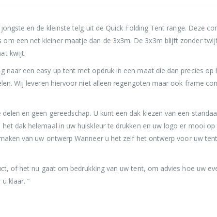
 jongste en de kleinste telg uit de Quick Folding Tent range. Deze 
m een net kleiner maatje dan de 3x3m. De 3x3m blijft zonder twijfe
t kwijt.
ag naar een easy up tent met opdruk in een maat die dan precies op 
elen. Wij leveren hiervoor niet alleen regengoten maar ook frame co
e delen en geen gereedschap. U kunt een dak kiezen van een standaark
 het dak helemaal in uw huiskleur te drukken en uw logo er mooi op
et maken van uw ontwerp Wanneer u het zelf het ontwerp voor uw tent
uct, of het nu gaat om bedrukking van uw tent, om advies hoe uw eve
u klaar. “