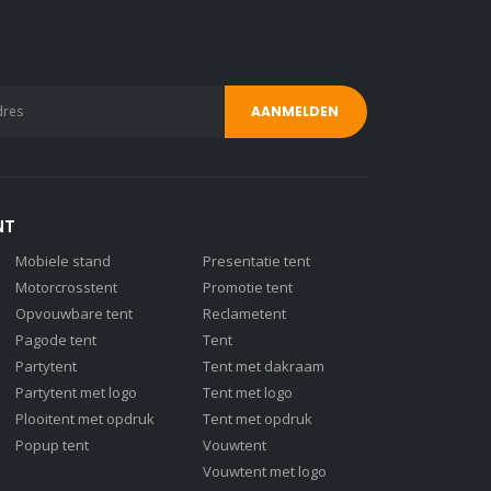
NT
Mobiele stand
Presentatie tent
Motorcrosstent
Promotie tent
Opvouwbare tent
Reclametent
Pagode tent
Tent
Partytent
Tent met dakraam
Partytent met logo
Tent met logo
Plooitent met opdruk
Tent met opdruk
Popup tent
Vouwtent
Vouwtent met logo