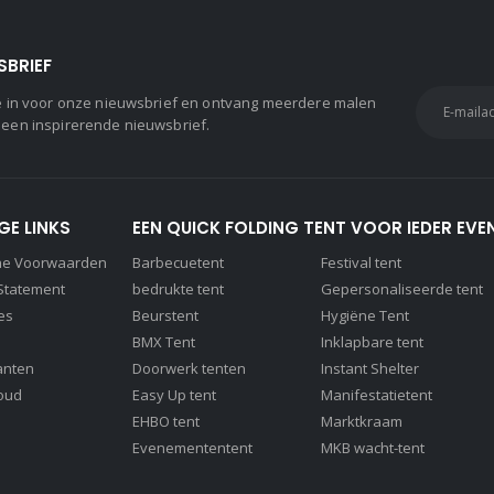
SBRIEF
 je in voor onze nieuwsbrief en ontvang meerdere malen
 een inspirerende nieuwsbrief.
GE LINKS
EEN QUICK FOLDING TENT VOOR IEDER EVE
ne Voorwaarden
Barbecuetent
Festival tent
 Statement
bedrukte tent
Gepersonaliseerde tent
es
Beurstent
Hygiëne Tent
BMX Tent
Inklapbare tent
anten
Doorwerk tenten
Instant Shelter
oud
Easy Up tent
Manifestatietent
EHBO tent
Marktkraam
Evenemententent
MKB wacht-tent