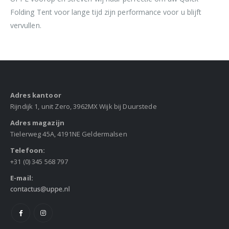
Folding Tent voor lange tijd zijn performance voor u blijft
vervullen.
Adres kantoor
Rijndijk 1, unit Zero, 3962MX Wijk bij Duurstede
Adres magazijn
Tielerweg 45A, 4191NE Geldermalsen
Telefoon:
+31 (0) 345 568 797
E-mail: