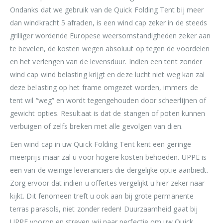
Ondanks dat we gebruik van de Quick Folding Tent bij meer
dan windkracht 5 afraden, is een wind cap zeker in de steeds
grilliger wordende Europese weersomstandigheden zeker aan
te bevelen, de kosten wegen absoluut op tegen de voordelen
en het verlengen van de levensduur. Indien een tent zonder
wind cap wind belasting krijgt en deze lucht niet weg kan zal
deze belasting op het frame omgezet worden, immers de
tent wil “weg” en wordt tegengehouden door scheerlijnen of
gewicht opties. Resultaat is dat de stangen of poten kunnen
verbuigen of zelfs breken met alle gevolgen van dien.
Een wind cap in uw Quick Folding Tent kent een geringe
meerprijs maar zal u voor hogere kosten behoeden. UPPE is
een van de weinige leveranciers die dergelijke optie aanbiedt.
Zorg ervoor dat indien u offertes vergelijkt u hier zeker naar
kijkt. Dit fenomeen treft u ook aan bij grote permanente
terras parasols, niet zonder reden! Duurzaamheid gaat bij
UPPE voorop en streven wij naar perfectie om uw Quick