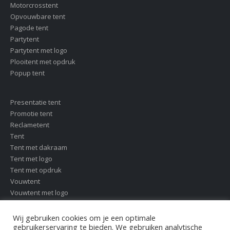
Motorcrosstent
Opvouwbare tent
Pagode tent
Partytent
Partytent met logo
Plooitent met opdruk
Popup tent
Presentatie tent
Promotie tent
Reclametent
Tent
Tent met dakraam
Tent met logo
Tent met opdruk
Vouwtent
Vouwtent met logo
Wij gebruiken cookies om je een optimale
gebruikerservaring te bieden. We gebruiken analytische