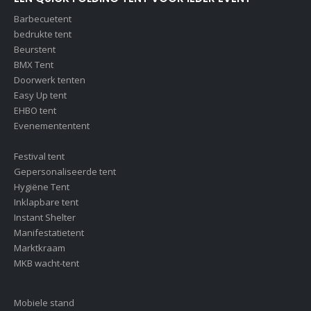
Barbecuetent
bedrukte tent
Beurstent
BMX Tent
Doorwerk tenten
Easy Up tent
EHBO tent
Evenemententent
Festival tent
Gepersonaliseerde tent
Hygiëne Tent
Inklapbare tent
Instant Shelter
Manifestatietent
Marktkraam
MKB wacht-tent
Mobiele stand