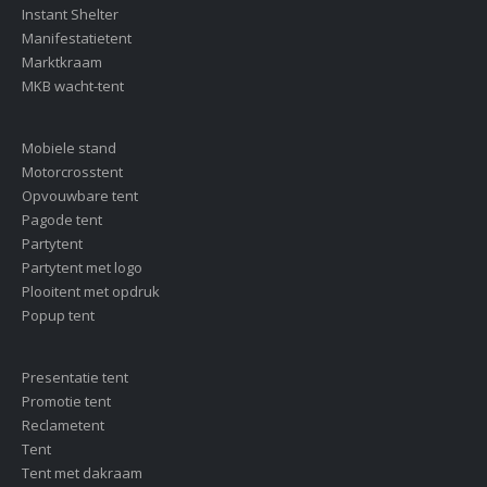
Instant Shelter
Manifestatietent
Marktkraam
MKB wacht-tent
Mobiele stand
Motorcrosstent
Opvouwbare tent
Pagode tent
Partytent
Partytent met logo
Plooitent met opdruk
Popup tent
Presentatie tent
Promotie tent
Reclametent
Tent
Tent met dakraam