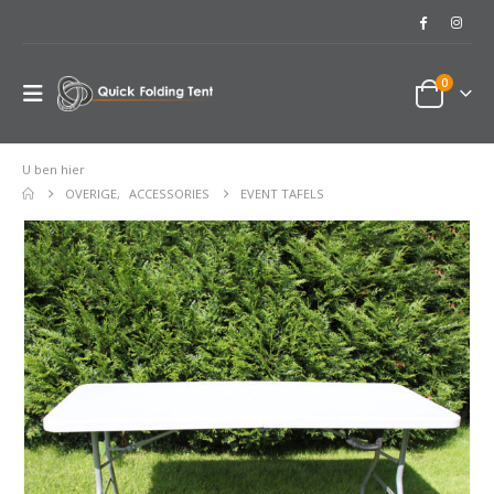
0
U ben hier
OVERIGE
,
ACCESSORIES
EVENT TAFELS